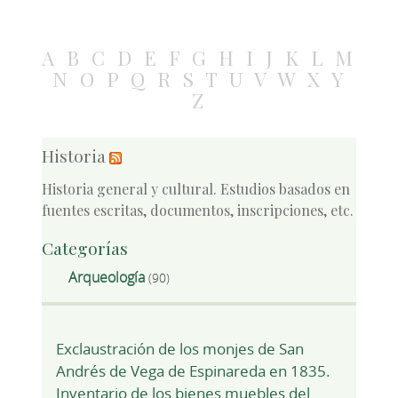
A
B
C
D
E
F
G
H
I
J
K
L
M
N
O
P
Q
R
S
T
U
V
W
X
Y
Z
Historia
Historia general y cultural. Estudios basados en
fuentes escritas, documentos, inscripciones, etc.
Categorías
Arqueología
(90)
Exclaustración de los monjes de San
Andrés de Vega de Espinareda en 1835.
Inventario de los bienes muebles del