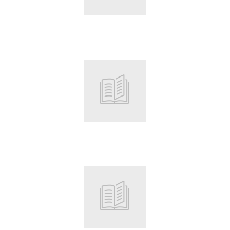
Root
Root