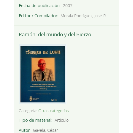
Fecha de publicación
2007
Editor / Compilador
Morala Rodríguez, José R.
Ramón: del mundo y del Bierzo
Categoría:
Otras categorías
Tipo de material
Artículo
Autor
Gavela, César