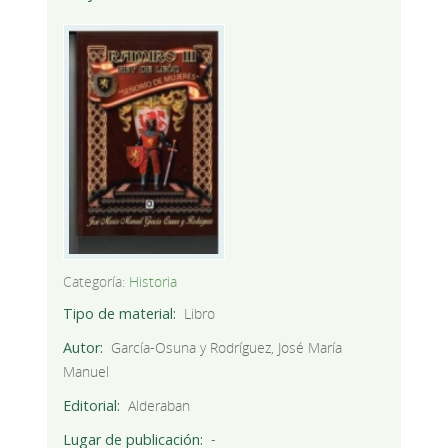
Categoría:
Historia
Tipo de material
Libro
Autor
García-Osuna y Rodríguez, José María
Manuel
Editorial
Alderaban
Lugar de publicación
-