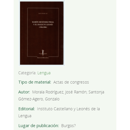
Categoría:
Lengua
Tipo de material
Actas de congresos
Autor
Morala Rodríguez, José Ramón; Santonja
Gómez-Agero, Gonzalo
Editorial
Instituto Castellano y Leonés de la
Lengua
Lugar de publicación
Burgos?