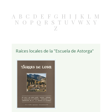
A
B
C
D
E
F
G
H
I
J
K
L
M
N
O
P
Q
R
S
T
U
V
W
X
Y
Z
Raíces locales de la "Escuela de Astorga"