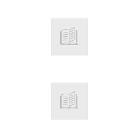
Root
Root