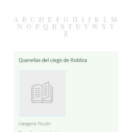
A
B
C
D
E
F
G
H
I
J
K
L
M
N
O
P
Q
R
S
T
U
V
W
X
Y
Z
Querellas del ciego de Robliza
Categoría:
Ficción