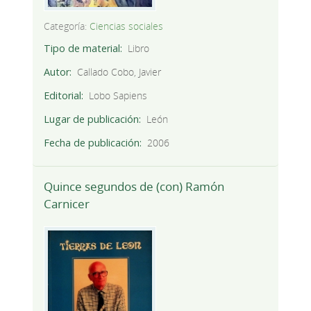
Categoría:
Ciencias sociales
Tipo de material
Libro
Autor
Callado Cobo, Javier
Editorial
Lobo Sapiens
Lugar de publicación
León
Fecha de publicación
2006
Quince segundos de (con) Ramón
Carnicer