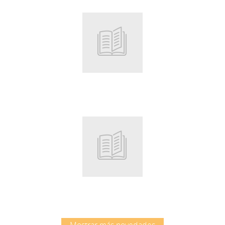
Root
Root
Mostrar más novedades