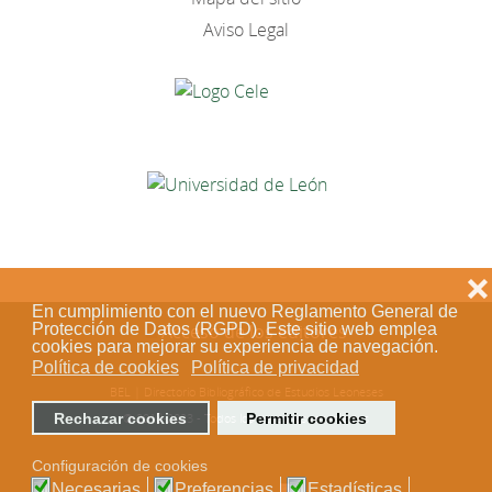
Aviso Legal
❌
En cumplimiento con el nuevo Reglamento General de
Protección de Datos (RGPD). Este sitio web emplea
Acceso de los editores
cookies para mejorar su experiencia de navegación.
Política de cookies
Política de privacidad
BEL | Directorio Bibliográfico de Estudios Leoneses
Rechazar cookies
Permitir cookies
© 2018-2023 - Todos los derechos reservados
Configuración de cookies
Necesarias
Preferencias
Estadísticas