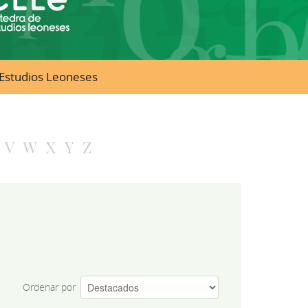
e Estudios Leoneses
V
W
X
Y
Z
Ordenar por