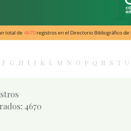
n total de
4670
registros en el Directorio Bibliográfico d
F
G
H
I
J
K
L
M
N
O
P
Q
R
S
T
U
istros
trados: 4670