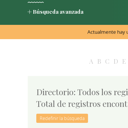
Búsqueda avanzada
Actualmente hay u
A
B
C
D
E
Directorio: Todos los reg
Total de registros encon
Redefinir la búsqueda