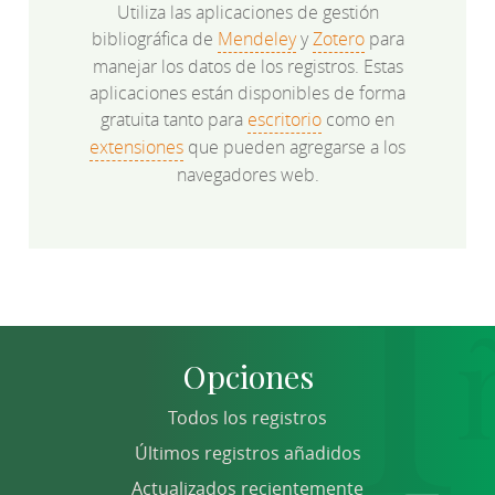
Utiliza las aplicaciones de gestión
bibliográfica de
Mendeley
y
Zotero
para
manejar los datos de los registros. Estas
aplicaciones están disponibles de forma
gratuita tanto para
escritorio
como en
extensiones
que pueden agregarse a los
navegadores web.
Opciones
Todos los registros
Últimos registros añadidos
Actualizados recientemente