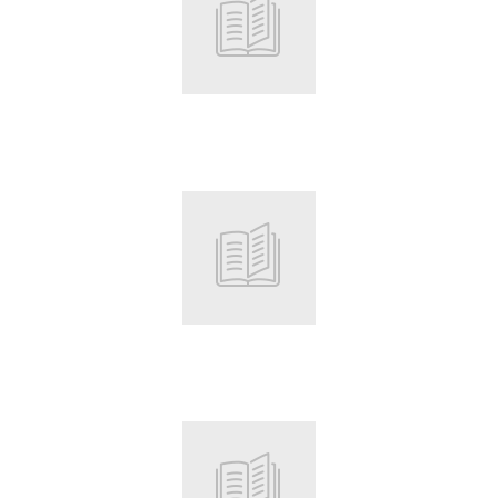
Root
Root