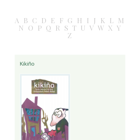
A
B
C
D
E
F
G
H
I
J
K
L
M
N
O
P
Q
R
S
T
U
V
W
X
Y
Z
Kikiño