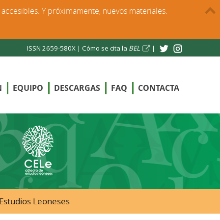
s accesibles. Y próximamente, nuevos materiales.
ISSN 2659-580X |
Cómo se cita la
BEL
|
N
EQUIPO
DESCARGAS
FAQ
CONTACTA
e Estudios Leoneses