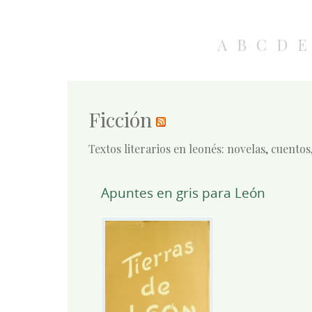
A
B
C
D
E
Ficción
Textos literarios en leonés: novelas, cuentos,
Apuntes en gris para León