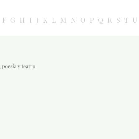
F
G
H
I
J
K
L
M
N
O
P
Q
R
S
T
U
 poesía y teatro.