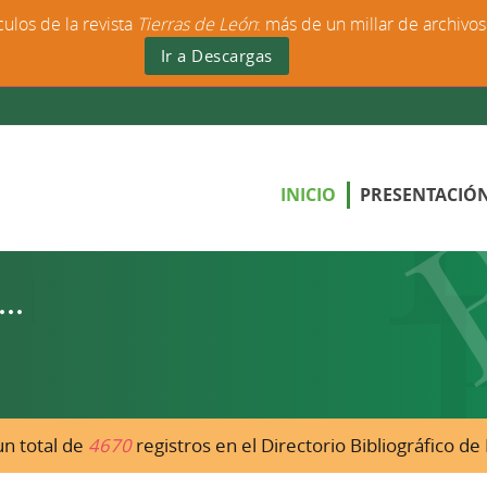
culos de la revista
Tierras de León
: más de un millar de archivo
Ir a Descargas
INICIO
PRESENTACIÓ
n total de
4670
registros en el Directorio Bibliográfico d