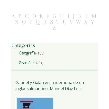
A
B
C
D
E
F
G
H
I
J
K
L
M
N
O
P
Q
R
S
T
U
V
W
X
Y
Z
Categorías
Geografía
(165)
Gramática
(81)
Gabriel y Galán en la memoria de un
juglar salmantino: Manuel Díaz Luis