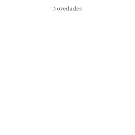
Novedades
Root
Root