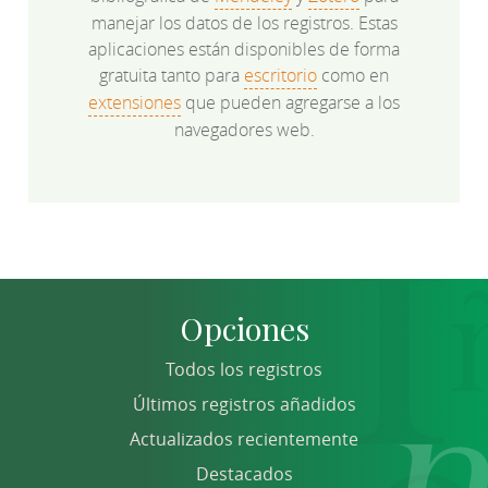
manejar los datos de los registros. Estas
aplicaciones están disponibles de forma
gratuita tanto para
escritorio
como en
extensiones
que pueden agregarse a los
navegadores web.
Opciones
Todos los registros
Últimos registros añadidos
Actualizados recientemente
Destacados