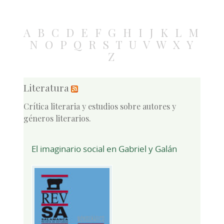
A
B
C
D
E
F
G
H
I
J
K
L
M
N
O
P
Q
R
S
T
U
V
W
X
Y
Z
Literatura
Crítica literaria y estudios sobre autores y
géneros literarios.
El imaginario social en Gabriel y Galán