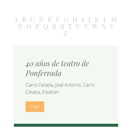
A
B
C
D
E
F
G
H
I
J
K
L
M
N
O
P
Q
R
S
T
U
V
W
X
Y
Z
40 años de teatro de
Ponferrada
Carro Celada, José Antonio; Carro
Celada, Esteban
Citar