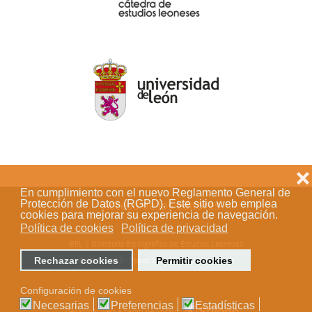
❌
En cumplimiento con el nuevo Reglamento General de
Protección de Datos (RGPD). Este sitio web emplea
Acceso de los editores
cookies para mejorar su experiencia de navegación.
Política de cookies
Política de privacidad
BEL | Directorio Bibliográfico de Estudios Leoneses
Rechazar cookies
Permitir cookies
© 2018-2023 - Todos los derechos reservados
Configuración de cookies
Necesarias
Preferencias
Estadísticas
Desarrollo web a cargo de Stílogo