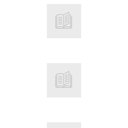
Root
Root