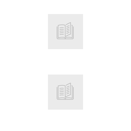
Root
Root