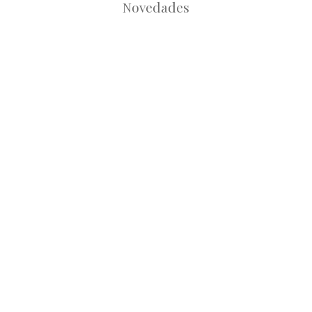
Novedades
Root
Root