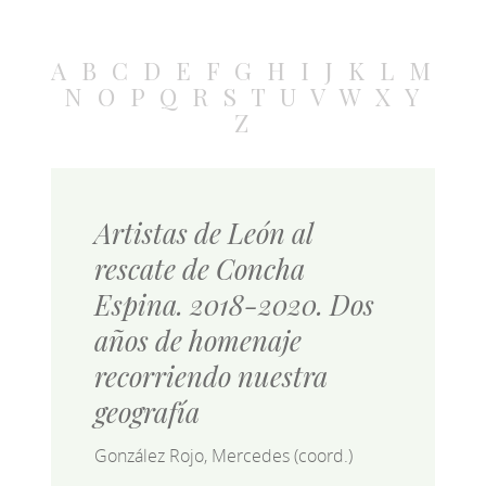
A
B
C
D
E
F
G
H
I
J
K
L
M
N
O
P
Q
R
S
T
U
V
W
X
Y
Z
Artistas de León al
rescate de Concha
Espina. 2018-2020. Dos
años de homenaje
recorriendo nuestra
geografía
González Rojo, Mercedes (coord.)