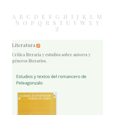
A
B
C
D
E
F
G
H
I
J
K
L
M
N
O
P
Q
R
S
T
U
V
W
X
Y
Z
Literatura
Crítica literaria y estudios sobre autores y
géneros literarios.
Estudios y textos del romancero de
Peleagonzalo