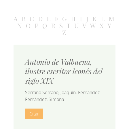
A
B
C
D
E
F
G
H
I
J
K
L
M
N
O
P
Q
R
S
T
U
V
W
X
Y
Z
Antonio de Valbuena,
ilustre escritor leonés del
siglo XIX
Serrano Serrano, Joaquín; Fernández
Fernández, Simona
Citar