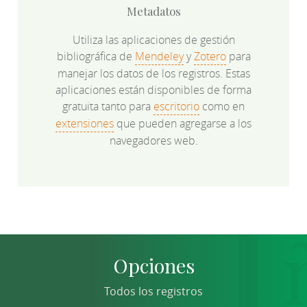
Metadatos
Utiliza las aplicaciones de gestión
bibliográfica de
Mendeley
y
Zotero
para
manejar los datos de los registros. Estas
aplicaciones están disponibles de forma
gratuita tanto para
escritorio
como en
extensiones
que pueden agregarse a los
navegadores web.
Opciones
Todos los registros