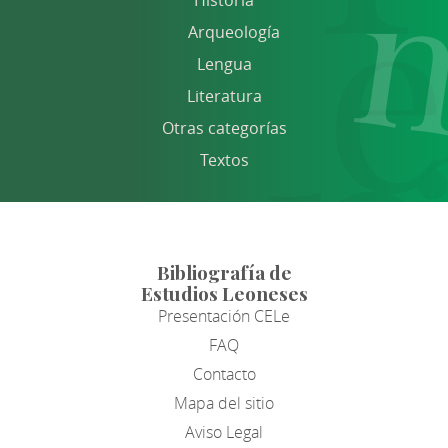
Arqueología
Lengua
Literatura
Otras categorías
Textos
Bibliografía de
Estudios Leoneses
Presentación CELe
FAQ
Contacto
Mapa del sitio
Aviso Legal