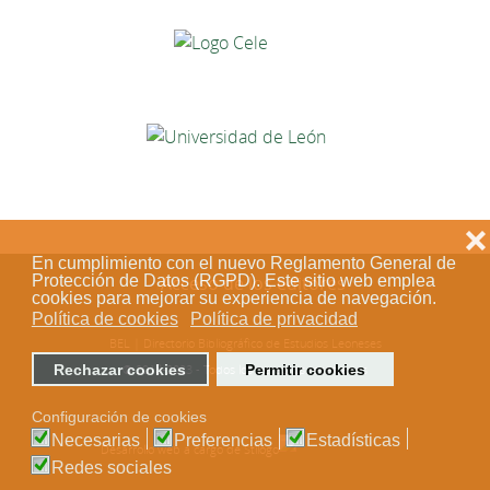
❌
En cumplimiento con el nuevo Reglamento General de
Protección de Datos (RGPD). Este sitio web emplea
Acceso de los editores
cookies para mejorar su experiencia de navegación.
Política de cookies
Política de privacidad
BEL | Directorio Bibliográfico de Estudios Leoneses
Rechazar cookies
Permitir cookies
© 2018-2023 - Todos los derechos reservados
Configuración de cookies
Necesarias
Preferencias
Estadísticas
Desarrollo web a cargo de Stílogo
Redes sociales