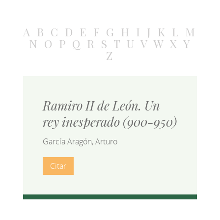
A
B
C
D
E
F
G
H
I
J
K
L
M
N
O
P
Q
R
S
T
U
V
W
X
Y
Z
Ramiro II de León. Un
rey inesperado (900-950)
García Aragón, Arturo
Citar