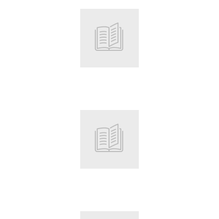
Root
Root