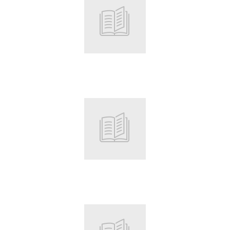
Root
Root