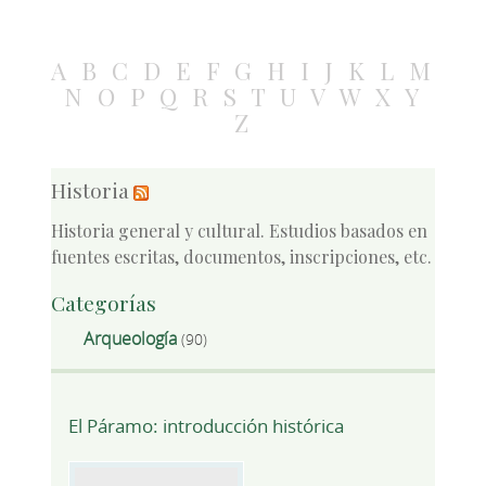
A
B
C
D
E
F
G
H
I
J
K
L
M
N
O
P
Q
R
S
T
U
V
W
X
Y
Z
Historia
Historia general y cultural. Estudios basados en
fuentes escritas, documentos, inscripciones, etc.
Categorías
Arqueología
(90)
El Páramo: introducción histórica