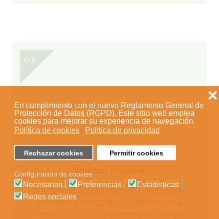
❌
En cumplimiento con el nuevo Reglamento General de
Protección de Datos (RGPD). Este sitio web emplea
cookies para mejorar su experiencia de navegación.
Política de cookies
Política de privacidad
Rechazar cookies
Permitir cookies
Imprimir registros
Configuración de cookies
Necesarias
Preferencias
Estadísticas
Si lo deseas, puedes imprimir cualquiera de
Redes sociales
los registros bibliográficos. Debes pulsar el
botón
"Imprimir"
que encontrarás debajo