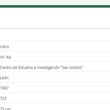
Libro
VV. AA.
Centro de Estudios e Investigación ''San Isidoro''
León
1997
723
25 cm