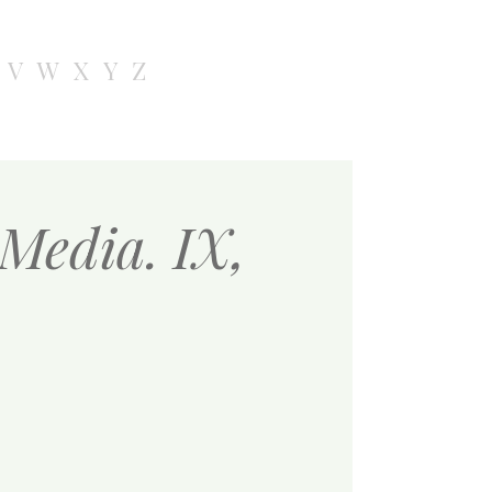
V
W
X
Y
Z
 Media. IX,