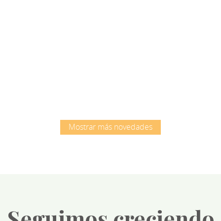
Root
Root
Mostrar más novedades
Seguimos creciendo