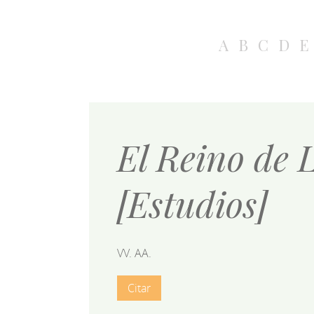
A
B
C
D
E
El Reino de 
[Estudios]
VV. AA.
Citar