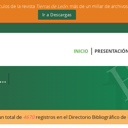
culos de la revista
Tierras de León
: más de un millar de archivo
Ir a Descargas
INICIO
PRESENTACIÓ
n total de
4670
registros en el Directorio Bibliográfico d