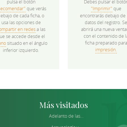
pulsa el botón
Debes pulsar el botó
Recomendar"
que verás
"Imprimir"
que
ebajo de cada ficha, o
encontrarás debajo de 
usa las opciones de
datos del registro. S
ompartir en redes
a las
abrirá una nueva venta
con el contenido de l
ue se accede desde el
ficha preparado par
ono
situado en el ángulo
impresión.
inferior izquierdo.
Más visitados
Adelanto de las...