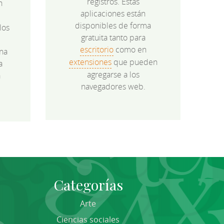
registros. Estas
n
aplicaciones están
disponibles de forma
los
gratuita tanto para
e
escritorio
como en
na
extensiones
que pueden
a
agregarse a los
a
navegadores web.
Categorías
Arte
Ciencias sociales