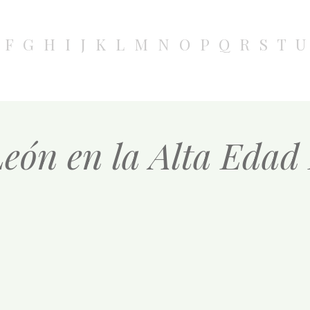
F
G
H
I
J
K
L
M
N
O
P
Q
R
S
T
U
León en la Alta Edad