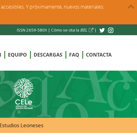
s accesibles. Y próximamente, nuevos materiales.
ISSN 2659-580X |
Cómo se cita la
BEL
|
N
EQUIPO
DESCARGAS
FAQ
CONTACTA
e Estudios Leoneses