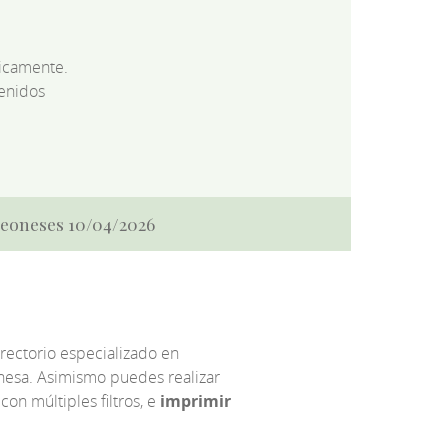
dicamente.
enidos
 Leoneses 10/04/2026
irectorio especializado en
eonesa. Asimismo puedes realizar
 con múltiples filtros, e
imprimir