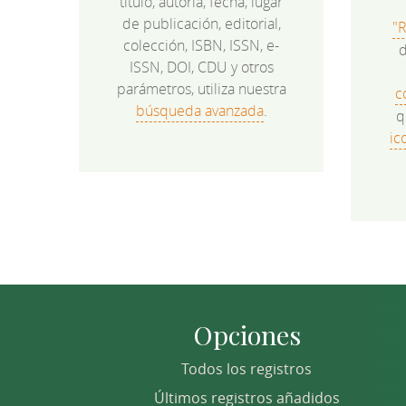
título, autoría, fecha, lugar
de publicación, editorial,
"
colección, ISBN, ISSN, e-
d
ISSN, DOI, CDU y otros
parámetros, utiliza nuestra
c
búsqueda avanzada
.
q
ic
Opciones
Todos los registros
Últimos registros añadidos