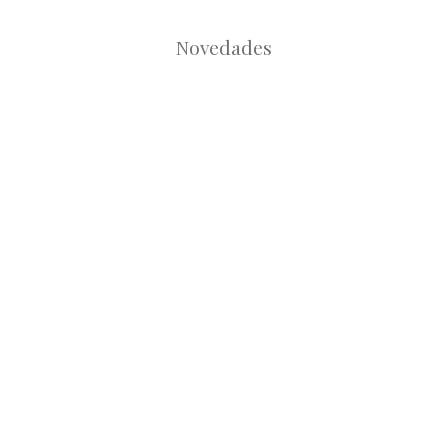
Novedades
Root
Root