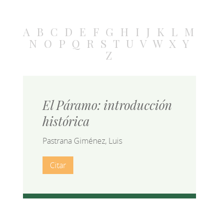
A
B
C
D
E
F
G
H
I
J
K
L
M
N
O
P
Q
R
S
T
U
V
W
X
Y
Z
El Páramo: introducción
histórica
Pastrana Giménez, Luis
Citar