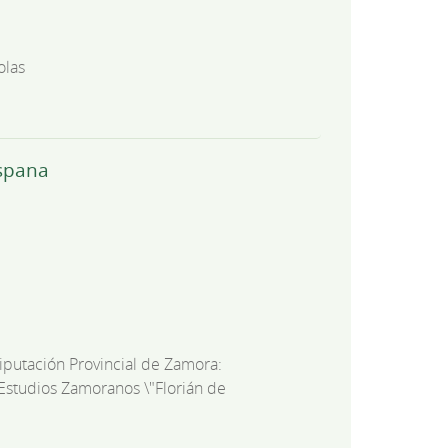
olas
ispana
iputación Provincial de Zamora:
 Estudios Zamoranos \"Florián de