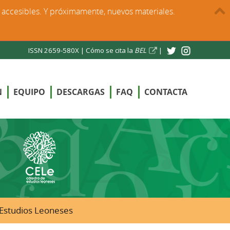
s accesibles. Y próximamente, nuevos materiales.
ISSN 2659-580X |
Cómo se cita la
BEL
|
N
EQUIPO
DESCARGAS
FAQ
CONTACTA
e Estudios Leoneses