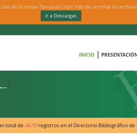
culos de la revista
Tierras de León
: más de un millar de archivo
Ir a Descargas
INICIO
PRESENTACIÓ
n total de
4670
registros en el Directorio Bibliográfico d