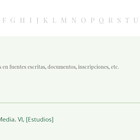
F
G
H
I
J
K
L
M
N
O
P
Q
R
S
T
U
s en fuentes escritas, documentos, inscripciones, etc.
edia. VI, [Estudios]