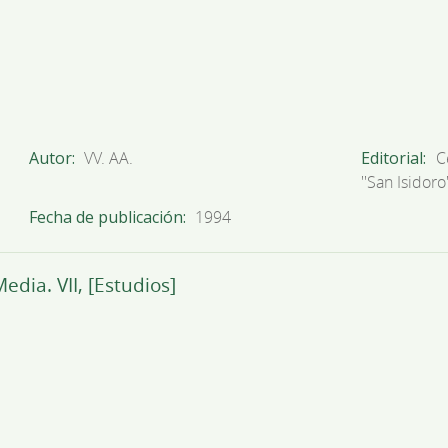
Autor
VV. AA.
Editorial
C
''San Isidoro'
Fecha de publicación
1994
edia. VII, [Estudios]