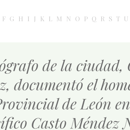
F
G
H
I
J
K
L
M
N
O
P
Q
R
S
T
U
tógrafo de la ciudad,
z, documentó el home
rovincial de León en
cífico Casto Méndez