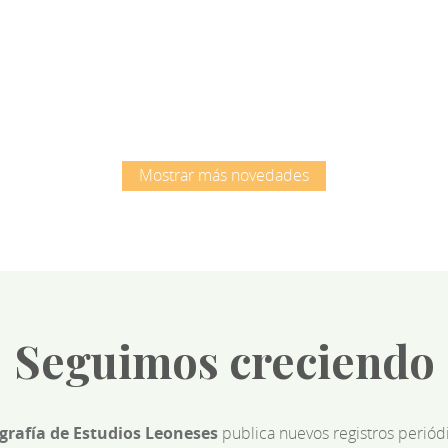
Root
Root
Mostrar más novedades
Seguimos creciendo
ografía de Estudios Leoneses
publica nuevos registros perió