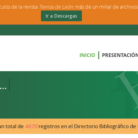
culos de la revista
Tierras de León
: más de un millar de archivo
Ir a Descargas
INICIO
PRESENTACIÓ
n total de
4670
registros en el Directorio Bibliográfico d