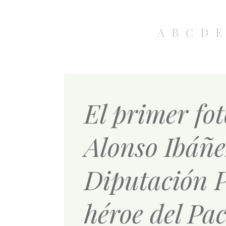
A
B
C
D
E
El primer fo
Alonso Ibáñe
Diputación P
héroe del Pa