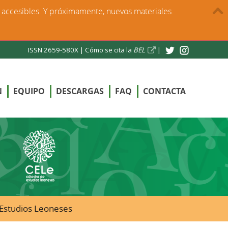
s accesibles. Y próximamente, nuevos materiales.
ISSN 2659-580X |
Cómo se cita la
BEL
|
N
EQUIPO
DESCARGAS
FAQ
CONTACTA
e Estudios Leoneses