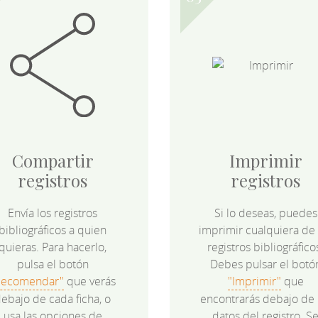
Compartir
Imprimir
registros
registros
Envía los registros
Si lo deseas, puedes
bibliográficos a quien
imprimir cualquiera de 
quieras. Para hacerlo,
registros bibliográfico
pulsa el botón
Debes pulsar el botó
Recomendar"
que verás
"Imprimir"
que
ebajo de cada ficha, o
encontrarás debajo de 
usa las opciones de
datos del registro. S