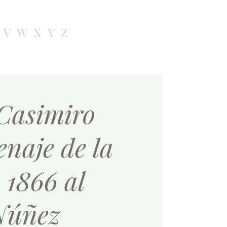
V
W
X
Y
Z
 Casimiro
naje de la
 1866 al
 Núñez