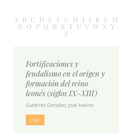
A
B
C
D
E
F
G
H
I
J
K
L
M
N
O
P
Q
R
S
T
U
V
W
X
Y
Z
Fortificaciones y
feudalismo en el origen y
formación del reino
leonés (siglos IX-XIII)
Gutiérrez González, José Avelino
Citar