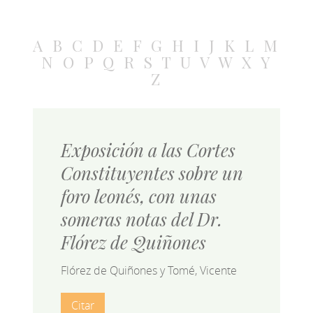
A
B
C
D
E
F
G
H
I
J
K
L
M
N
O
P
Q
R
S
T
U
V
W
X
Y
Z
Exposición a las Cortes
Constituyentes sobre un
foro leonés, con unas
someras notas del Dr.
Flórez de Quiñones
Flórez de Quiñones y Tomé, Vicente
Citar