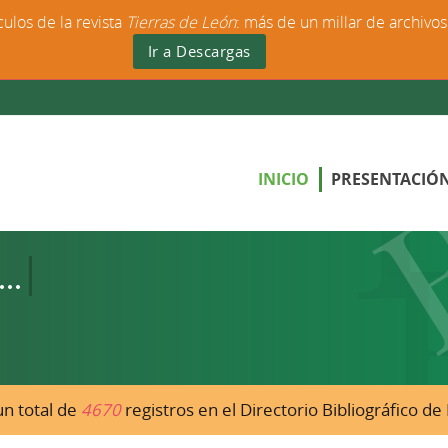
culos de la revista
Tierras de León
: más de un millar de archivo
Ir a Descargas
INICIO
PRESENTACIÓ
n total de
4670
registros en el Directorio Bibliográfico d