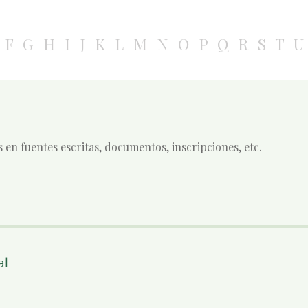
F
G
H
I
J
K
L
M
N
O
P
Q
R
S
T
U
s en fuentes escritas, documentos, inscripciones, etc.
al