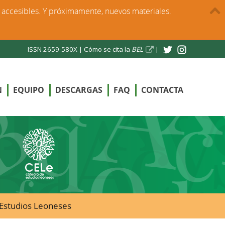
s accesibles. Y próximamente, nuevos materiales.
ISSN 2659-580X |
Cómo se cita la
BEL
|
N
EQUIPO
DESCARGAS
FAQ
CONTACTA
e Estudios Leoneses