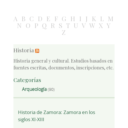
A
B
C
D
E
F
G
H
I
J
K
L
M
N
O
P
Q
R
S
T
U
V
W
X
Y
Z
Historia
Historia general y cultural. Estudios basados en
fuentes escritas, documentos, inscripciones, etc.
Categorías
Arqueología
(90)
Historia de Zamora: Zamora en los
siglos XI-XIII