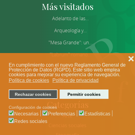
Más visitados
Adelanto de las...
Arqueología y...
''Mesa Grande'': un...
''Labrum'' romano...
❌
En cumplimiento con el nuevo Reglamento General de
Arqueo-antropología del...
Protección de Datos (RGPD). Este sitio web emplea
cookies para mejorar su experiencia de navegación.
Mostrar más
Política de cookies
Política de privacidad
Rechazar cookies
Permitir cookies
Categorías
Configuración de cookies
Necesarias
Preferencias
Estadísticas
Arte
Redes sociales
Ciencias sociales
Etnografía