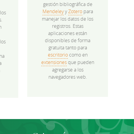
gestión bibliográfica de
Mendeley
y
Zotero
para
los
manejar los datos de los
s.
registros. Estas
n
aplicaciones están
disponibles de forma
los
gratuita tanto para
e
escritorio
como en
na
extensiones
que pueden
a
agregarse a los
a
navegadores web.