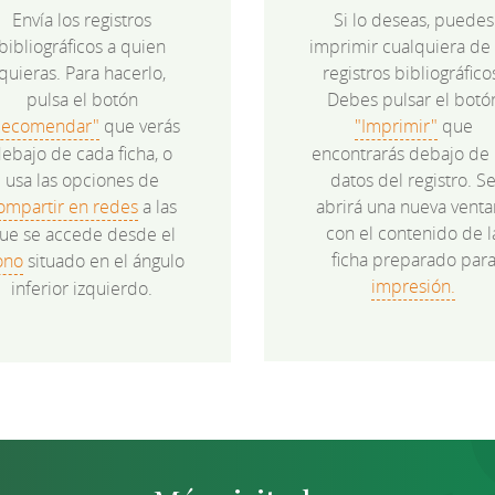
Envía los registros
Si lo deseas, puedes
bibliográficos a quien
imprimir cualquiera de 
quieras. Para hacerlo,
registros bibliográfico
pulsa el botón
Debes pulsar el botó
Recomendar"
que verás
"Imprimir"
que
ebajo de cada ficha, o
encontrarás debajo de 
usa las opciones de
datos del registro. S
ompartir en redes
a las
abrirá una nueva venta
con el contenido de l
ue se accede desde el
ficha preparado par
ono
situado en el ángulo
impresión.
inferior izquierdo.