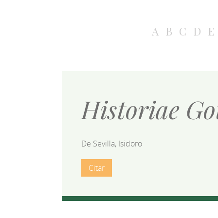
A
B
C
D
E
Historiae G
De Sevilla, Isidoro
Citar