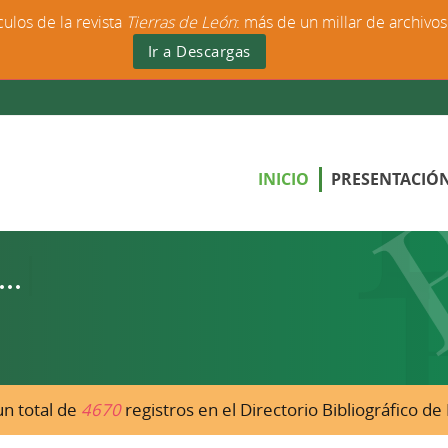
culos de la revista
Tierras de León
: más de un millar de archivo
Ir a Descargas
INICIO
PRESENTACIÓ
n total de
4670
registros en el Directorio Bibliográfico d