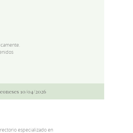
dicamente.
enidos
 Leoneses 10/04/2026
irectorio especializado en