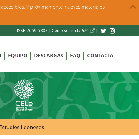
s accesibles. Y próximamente, nuevos materiales.
ISSN 2659-580X |
Cómo se cita la
BEL
|
N
EQUIPO
DESCARGAS
FAQ
CONTACTA
e Estudios Leoneses