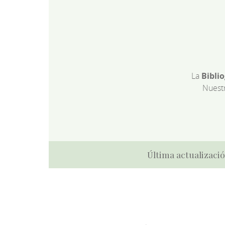
La
Bibli
Nuest
Última actualizació