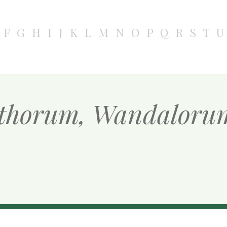
F
G
H
I
J
K
L
M
N
O
P
Q
R
S
T
U
othorum, Wandaloru