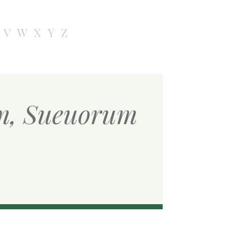
V
W
X
Y
Z
m, Sueuorum