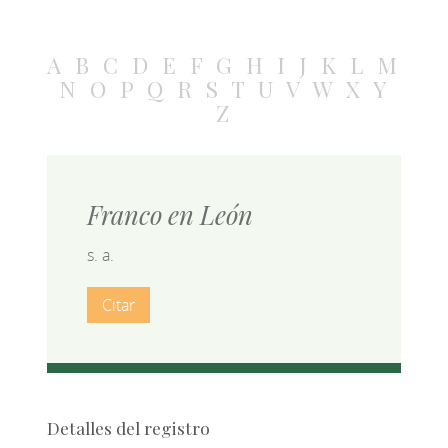
A
B
C
D
E
F
G
H
I
J
K
L
M
N
O
P
Q
R
S
T
U
V
W
X
Y
Z
Franco en León
s. a.
Citar
Detalles del registro