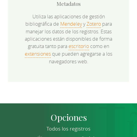
Metadatos
Utiliza las aplicaciones de gestión
bibliográfica de
Mendeley
y
Zotero
para
manejar los datos de los registros. Estas
aplicaciones están disponibles de forma
gratuita tanto para
escritorio
como en
extensiones
que pueden agregarse a los
navegadores web.
Opciones
Todos los registros