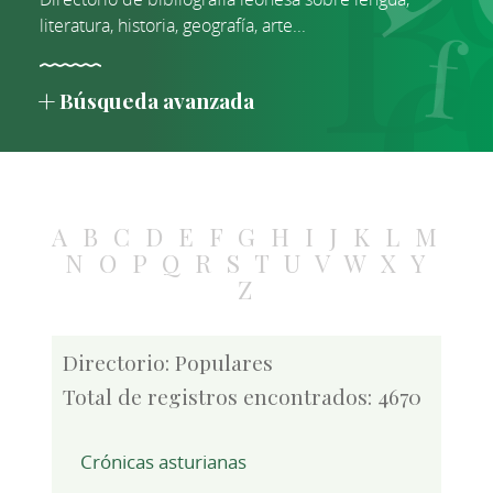
literatura, historia, geografía, arte...
Búsqueda avanzada
A
B
C
D
E
F
G
H
I
J
K
L
M
N
O
P
Q
R
S
T
U
V
W
X
Y
Z
Directorio: Populares
Total de registros encontrados: 4670
Crónicas asturianas