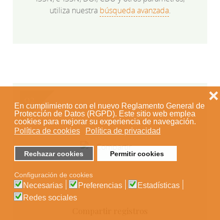
utiliza nuestra
búsqueda avanzada
.
❌
En cumplimiento con el nuevo Reglamento General de
Protección de Datos (RGPD). Este sitio web emplea
cookies para mejorar su experiencia de navegación.
Política de cookies
Política de privacidad
Rechazar cookies
Permitir cookies
Configuración de cookies
Necesarias
Preferencias
Estadísticas
Redes sociales
Compartir registros