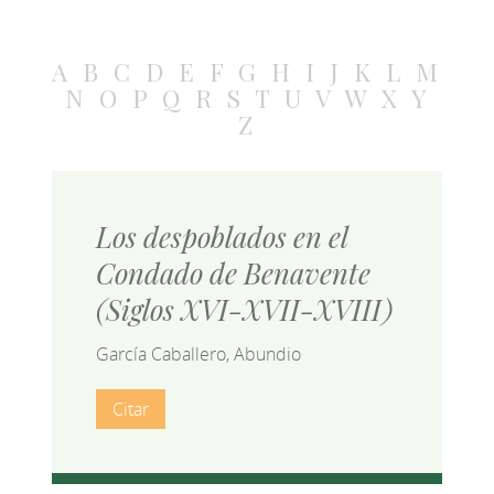
A
B
C
D
E
F
G
H
I
J
K
L
M
N
O
P
Q
R
S
T
U
V
W
X
Y
Z
Los despoblados en el
Condado de Benavente
(Siglos XVI-XVII-XVIII)
García Caballero, Abundio
Citar