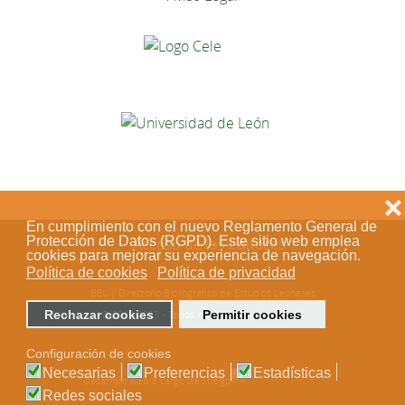
❌
En cumplimiento con el nuevo Reglamento General de
Protección de Datos (RGPD). Este sitio web emplea
Acceso de los editores
cookies para mejorar su experiencia de navegación.
Política de cookies
Política de privacidad
BEL | Directorio Bibliográfico de Estudios Leoneses
Rechazar cookies
Permitir cookies
© 2018-2023 - Todos los derechos reservados
Configuración de cookies
Necesarias
Preferencias
Estadísticas
Desarrollo web a cargo de Stílogo
Redes sociales