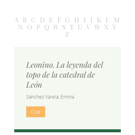
A
B
C
D
E
F
G
H
I
J
K
L
M
N
O
P
Q
R
S
T
U
V
W
X
Y
Z
Leonino. La leyenda del
topo de la catedral de
León
Sánchez Varela, Emma
Citar