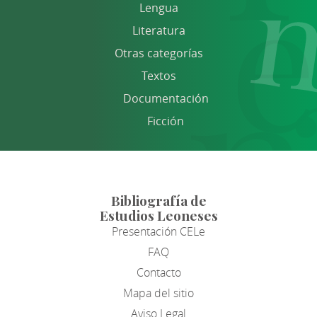
Lengua
Literatura
Otras categorías
Textos
Documentación
Ficción
Bibliografía de
Estudios Leoneses
Presentación CELe
FAQ
Contacto
Mapa del sitio
Aviso Legal