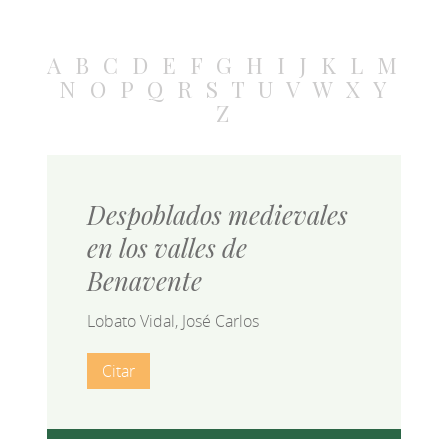
A
B
C
D
E
F
G
H
I
J
K
L
M
N
O
P
Q
R
S
T
U
V
W
X
Y
Z
Despoblados medievales
en los valles de
Benavente
Lobato Vidal, José Carlos
Citar