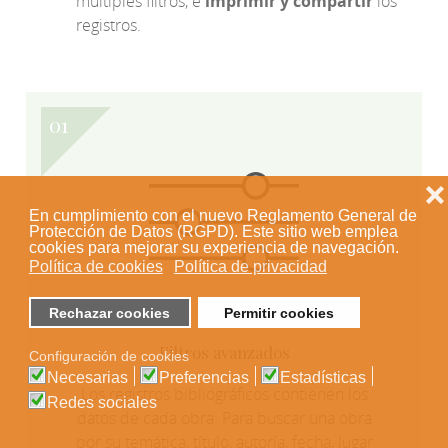
múltiples filtros, e
imprimir y compartir
los
registros.
❌
En cumplimiento con el nuevo Reglamento General de
Protección de Datos (RGPD). Este sitio web emplea
cookies para mejorar su experiencia de navegación.
Política de cookies
Política de privacidad
Rechazar cookies
Permitir cookies
Filtros avanzados
Configuración de cookies
Necesarias
Preferencias
Estadísticas
Los registros bibliográficos contienen los
Redes sociales
datos de cada obra. Para buscar una obra
por su temática, título, autoría, fecha, lugar