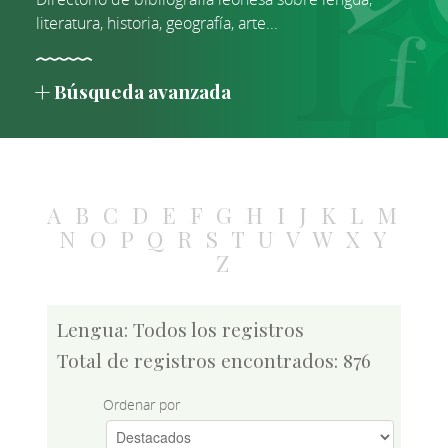
literatura, historia, geografía, arte...
Búsqueda avanzada
A
B
C
D
E
F
G
H
I
J
K
L
M
N
O
P
Q
R
S
T
U
V
W
X
Y
Z
Lengua: Todos los registros
Total de registros encontrados: 876
Ordenar por