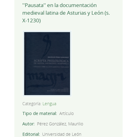
''Pausata'' en la documentación
medieval latina de Asturias y León (s.
X-1230)
Categoría:
Lengua
Tipo de material
Artículo
Autor
Pérez González, Maurilio
Editorial
Universidad de León