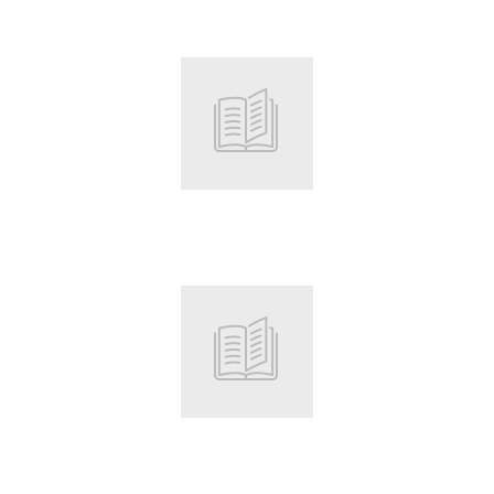
Root
Root