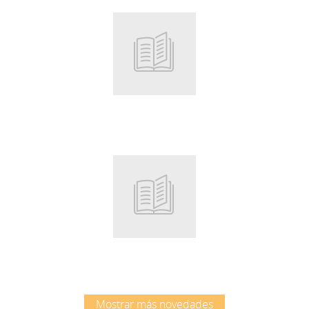
Root
Root
Mostrar más novedades