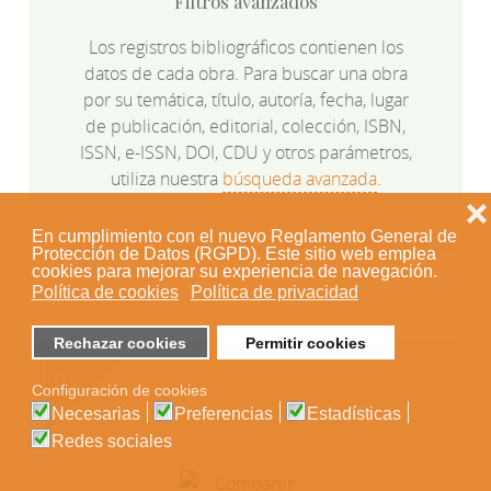
Filtros avanzados
Los registros bibliográficos contienen los
datos de cada obra. Para buscar una obra
por su temática, título, autoría, fecha, lugar
de publicación, editorial, colección, ISBN,
ISSN, e-ISSN, DOI, CDU y otros parámetros,
utiliza nuestra
búsqueda avanzada
.
❌
En cumplimiento con el nuevo Reglamento General de
Protección de Datos (RGPD). Este sitio web emplea
cookies para mejorar su experiencia de navegación.
Política de cookies
Política de privacidad
Rechazar cookies
Permitir cookies
Configuración de cookies
Necesarias
Preferencias
Estadísticas
Redes sociales