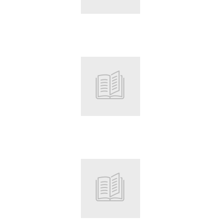
Root
Root