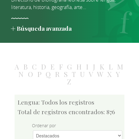
literatura, historia, geografía, arte...
Búsqueda avanzada
A
B
C
D
E
F
G
H
I
J
K
L
M
N
O
P
Q
R
S
T
U
V
W
X
Y
Z
Lengua: Todos los registros
Total de registros encontrados: 876
Ordenar por