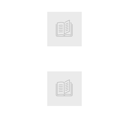
Root
Root