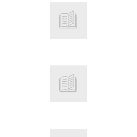
Root
Root