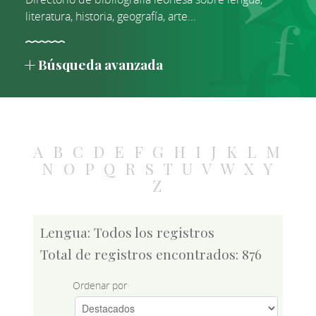
literatura, historia, geografía, arte...
Búsqueda avanzada
A
B
C
D
E
F
G
H
I
J
K
L
M
N
O
P
Q
R
S
T
U
V
W
X
Y
Z
Lengua: Todos los registros
Total de registros encontrados: 876
Ordenar por