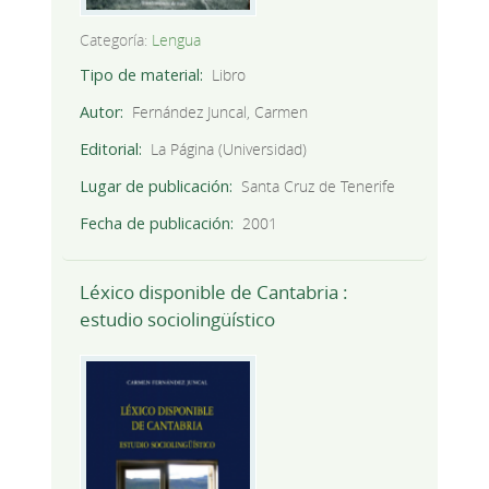
Categoría:
Lengua
Tipo de material
Libro
Autor
Fernández Juncal, Carmen
Editorial
La Página (Universidad)
Lugar de publicación
Santa Cruz de Tenerife
Fecha de publicación
2001
Léxico disponible de Cantabria :
estudio sociolingüístico