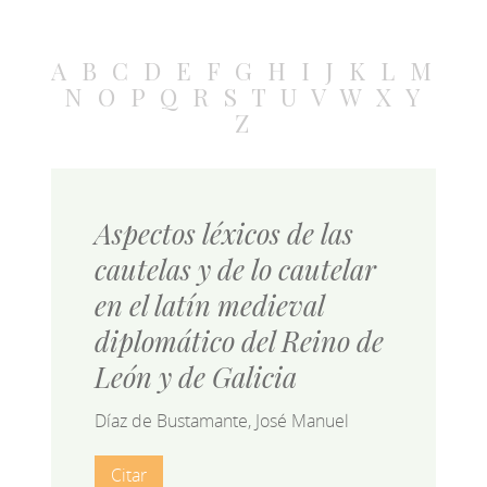
A
B
C
D
E
F
G
H
I
J
K
L
M
N
O
P
Q
R
S
T
U
V
W
X
Y
Z
Aspectos léxicos de las
cautelas y de lo cautelar
en el latín medieval
diplomático del Reino de
León y de Galicia
Díaz de Bustamante, José Manuel
Citar