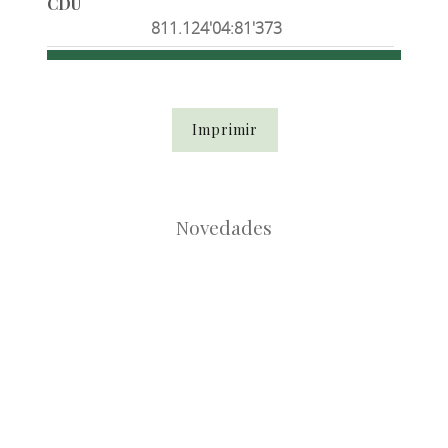
CDU
811.124'04:81'373
Imprimir
Novedades
Root