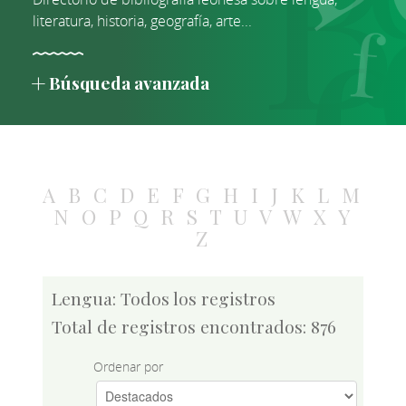
literatura, historia, geografía, arte...
Búsqueda avanzada
A
B
C
D
E
F
G
H
I
J
K
L
M
N
O
P
Q
R
S
T
U
V
W
X
Y
Z
Lengua: Todos los registros
Total de registros encontrados: 876
Ordenar por