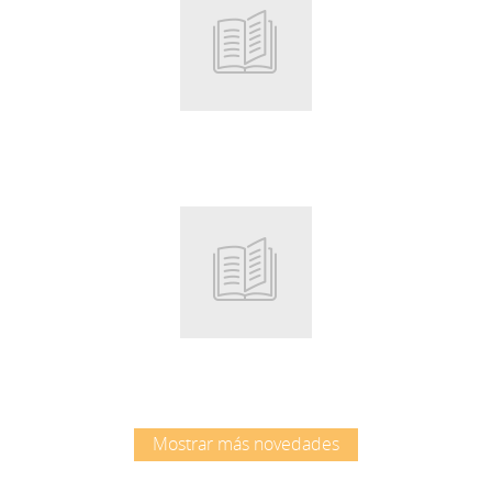
Root
Root
Mostrar más novedades