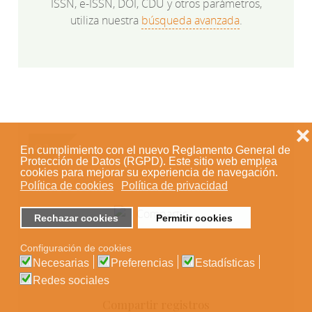
ISSN, e-ISSN, DOI, CDU y otros parámetros,
utiliza nuestra
búsqueda avanzada
.
❌
En cumplimiento con el nuevo Reglamento General de
Protección de Datos (RGPD). Este sitio web emplea
cookies para mejorar su experiencia de navegación.
Política de cookies
Política de privacidad
Rechazar cookies
Permitir cookies
Configuración de cookies
Necesarias
Preferencias
Estadísticas
Redes sociales
Compartir registros