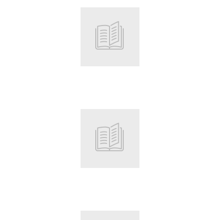
Root
Root