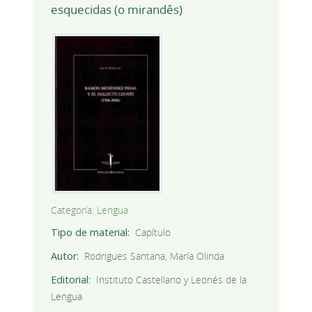
esquecidas (o mirandês)
Categoría:
Lengua
Tipo de material
Capítulo
Autor
Rodrigues Santana, María Olinda
Editorial
Instituto Castellano y Leonés de la
Lengua