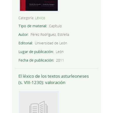
Categoría:
Léxico
Tipo de material
Capítulo
Autor
Pérez Rodríguez, Estrella
Editorial
Universidad de León
Lugar de publicación
León
Fecha de publicación
2011
El léxico de los textos asturleoneses
(s. VIII-1230): valoración