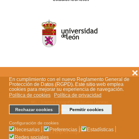
❌
En cumplimiento con el nuevo Reglamento General de
Protección de Datos (RGPD). Este sitio web emplea
Acceso de los editores
cookies para mejorar su experiencia de navegación.
Política de cookies
Política de privacidad
BEL | Directorio Bibliográfico de Estudios Leoneses
Rechazar cookies
Permitir cookies
© 2018-2023 - Todos los derechos reservados
Configuración de cookies
Necesarias
Preferencias
Estadísticas
Desarrollo web a cargo de Stílogo
Redes sociales