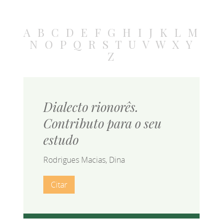
A
B
C
D
E
F
G
H
I
J
K
L
M
N
O
P
Q
R
S
T
U
V
W
X
Y
Z
Dialecto rionorês.
Contributo para o seu
estudo
Rodrigues Macias, Dina
Citar