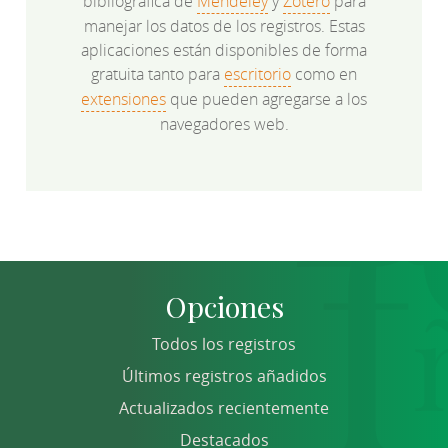
bibliográfica de
Mendeley
y
Zotero
para
manejar los datos de los registros. Estas
aplicaciones están disponibles de forma
gratuita tanto para
escritorio
como en
extensiones
que pueden agregarse a los
navegadores web.
Opciones
Todos los registros
Últimos registros añadidos
Actualizados recientemente
Destacados