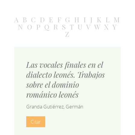
A
B
C
D
E
F
G
H
I
J
K
L
M
N
O
P
Q
R
S
T
U
V
W
X
Y
Z
Las vocales finales en el
dialecto leonés. Trabajos
sobre el dominio
románico leonés
Granda Gutiérrez, Germán
Citar