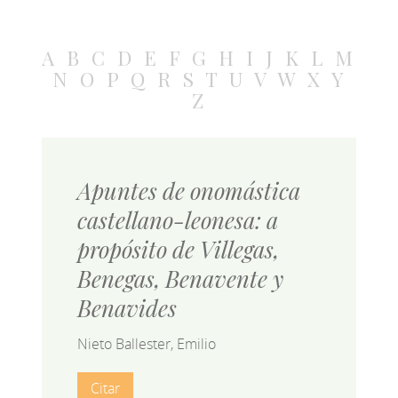
A
B
C
D
E
F
G
H
I
J
K
L
M
N
O
P
Q
R
S
T
U
V
W
X
Y
Z
Apuntes de onomástica
castellano-leonesa: a
propósito de Villegas,
Benegas, Benavente y
Benavides
Nieto Ballester, Emilio
Citar