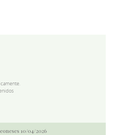
dicamente.
enidos
 Leoneses 10/04/2026