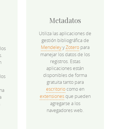
Metadatos
Utiliza las aplicaciones de
gestión bibliográfica de
Mendeley
y
Zotero
para
los
manejar los datos de los
s.
registros. Estas
n
aplicaciones están
disponibles de forma
los
gratuita tanto para
e
escritorio
como en
na
extensiones
que pueden
a
agregarse a los
a
navegadores web.