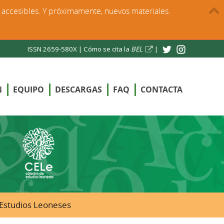
s accesibles. Y próximamente, nuevos materiales.
ISSN 2659-580X |
Cómo se cita la
BEL
|
N
EQUIPO
DESCARGAS
FAQ
CONTACTA
e Estudios Leoneses