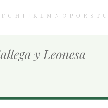
F
G
H
I
J
K
L
M
N
O
P
Q
R
S
T
U
allega y Leonesa