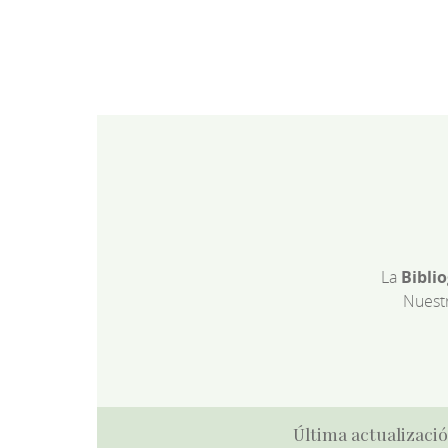
La
Bibli
Nuest
Última actualizació