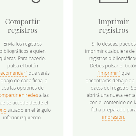
Compartir
Imprimir
registros
registros
Envía los registros
Si lo deseas, puedes
bibliográficos a quien
imprimir cualquiera de 
quieras. Para hacerlo,
registros bibliográfico
pulsa el botón
Debes pulsar el botó
Recomendar"
que verás
"Imprimir"
que
ebajo de cada ficha, o
encontrarás debajo de 
usa las opciones de
datos del registro. S
ompartir en redes
a las
abrirá una nueva venta
con el contenido de l
ue se accede desde el
ficha preparado par
ono
situado en el ángulo
impresión.
inferior izquierdo.