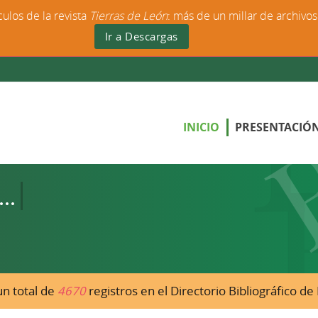
culos de la revista
Tierras de León
: más de un millar de archivo
Ir a Descargas
INICIO
PRESENTACIÓ
n total de
4670
registros en el Directorio Bibliográfico d