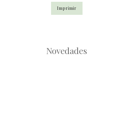
Imprimir
Novedades
Root
Root