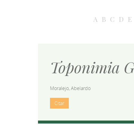
A
B
C
D
E
Toponimia G
Moralejo, Abelardo
Citar