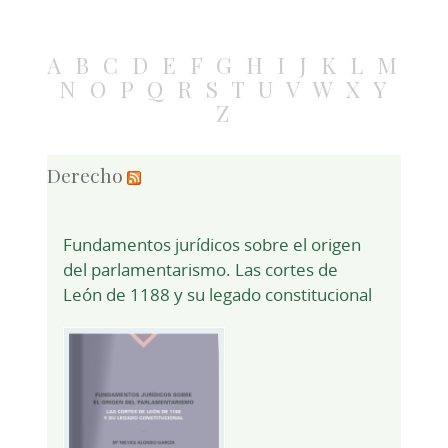
A
B
C
D
E
F
G
H
I
J
K
L
M
N
O
P
Q
R
S
T
U
V
W
X
Y
Z
Derecho
Fundamentos jurídicos sobre el origen
del parlamentarismo. Las cortes de
León de 1188 y su legado constitucional