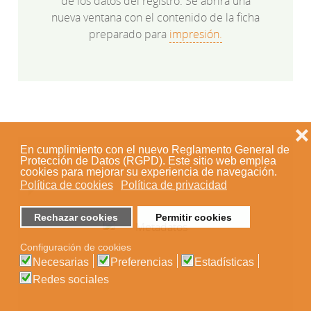
de los datos del registro. Se abrirá una
nueva ventana con el contenido de la ficha
preparado para
impresión.
❌
En cumplimiento con el nuevo Reglamento General de
Protección de Datos (RGPD). Este sitio web emplea
cookies para mejorar su experiencia de navegación.
Política de cookies
Política de privacidad
Rechazar cookies
Permitir cookies
Configuración de cookies
Necesarias
Preferencias
Estadísticas
Redes sociales