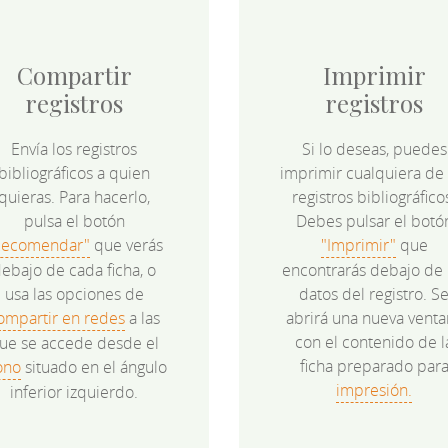
Compartir
Imprimir
registros
registros
Envía los registros
Si lo deseas, puedes
bibliográficos a quien
imprimir cualquiera de 
quieras. Para hacerlo,
registros bibliográfico
pulsa el botón
Debes pulsar el botó
Recomendar"
que verás
"Imprimir"
que
ebajo de cada ficha, o
encontrarás debajo de 
usa las opciones de
datos del registro. S
ompartir en redes
a las
abrirá una nueva venta
con el contenido de l
ue se accede desde el
ficha preparado par
ono
situado en el ángulo
impresión.
inferior izquierdo.