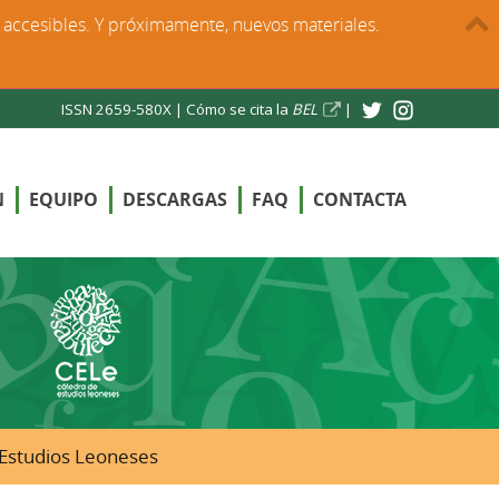
s accesibles. Y próximamente, nuevos materiales.
ISSN 2659-580X |
Cómo se cita la
BEL
|
N
EQUIPO
DESCARGAS
FAQ
CONTACTA
e Estudios Leoneses