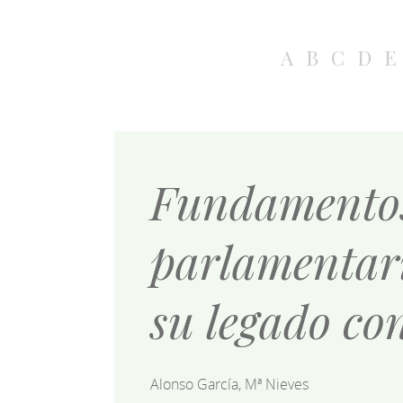
A
B
C
D
E
Fundamentos 
parlamentari
su legado co
Alonso García, Mª Nieves