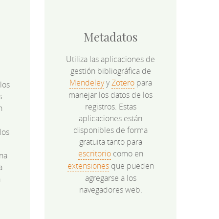
Metadatos
Utiliza las aplicaciones de
gestión bibliográfica de
Mendeley
y
Zotero
para
los
manejar los datos de los
s.
registros. Estas
n
aplicaciones están
disponibles de forma
los
gratuita tanto para
e
escritorio
como en
na
extensiones
que pueden
a
agregarse a los
a
navegadores web.