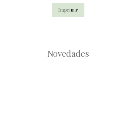
Imprimir
Novedades
Root
Root