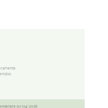
dicamente.
enidos
 Leoneses 10/04/2026