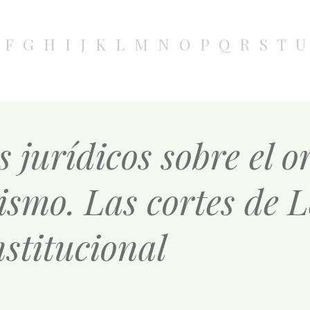
F
G
H
I
J
K
L
M
N
O
P
Q
R
S
T
U
jurídicos sobre el or
smo. Las cortes de L
nstitucional