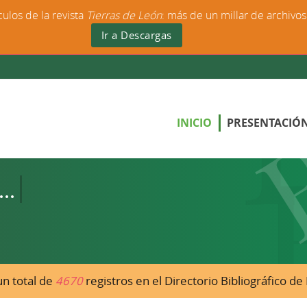
culos de la revista
Tierras de León
: más de un millar de archivo
Ir a Descargas
INICIO
PRESENTACIÓ
n total de
4670
registros en el Directorio Bibliográfico d