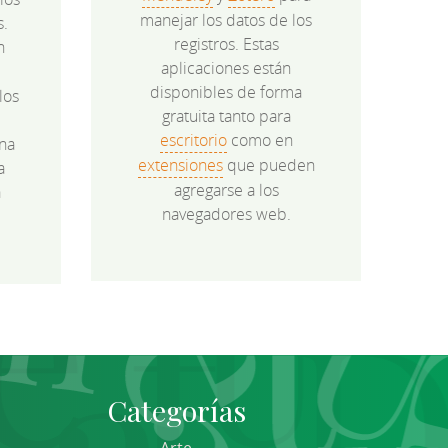
manejar los datos de los
s.
registros. Estas
n
aplicaciones están
disponibles de forma
los
gratuita tanto para
e
escritorio
como en
na
extensiones
que pueden
a
agregarse a los
a
navegadores web.
Categorías