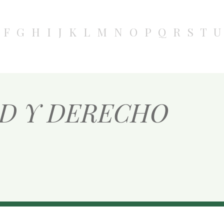
F
G
H
I
J
K
L
M
N
O
P
Q
R
S
T
U
D Y DERECHO