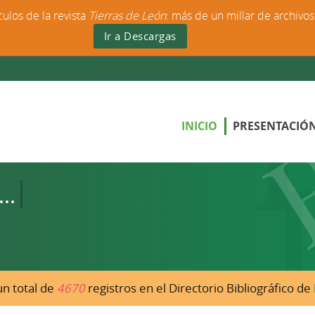
culos de la revista
Tierras de León
: más de un millar de archivo
Ir a Descargas
INICIO
PRESENTACIÓ
n total de
4670
registros en el Directorio Bibliográfico d