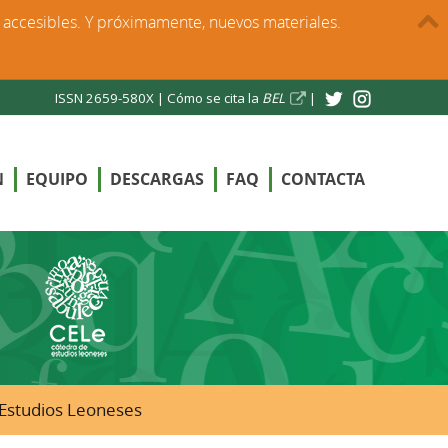
s accesibles. Y próximamente, nuevos materiales.
ISSN 2659-580X |
Cómo se cita la
BEL
|
N
EQUIPO
DESCARGAS
FAQ
CONTACTA
e Estudios Leoneses