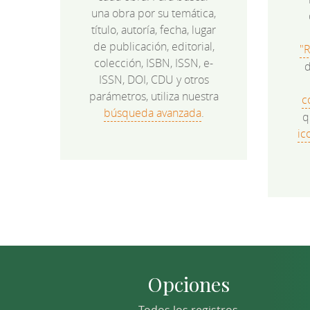
una obra por su temática,
título, autoría, fecha, lugar
de publicación, editorial,
"
colección, ISBN, ISSN, e-
d
ISSN, DOI, CDU y otros
parámetros, utiliza nuestra
c
búsqueda avanzada
.
q
ic
Opciones