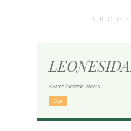
A
B
C
D
E
LEONESIDA
Álvarez Sacristán, Isidoro
Citar