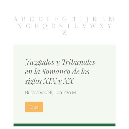
A
B
C
D
E
F
G
H
I
J
K
L
M
N
O
P
Q
R
S
T
U
V
W
X
Y
Z
Juzgados y Tribunales
en la Samanca de los
siglos XIX y XX
Bujosa Vadell, Lorenzo M.
Citar