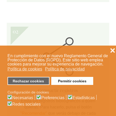
❌
En cumplimiento con el nuevo Reglamento General de
Protección de Datos (RGPD). Este sitio web emplea
cookies para mejorar su experiencia de navegación.
Política de cookies
Política de privacidad
Rechazar cookies
Permitir cookies
Compartir registros
Configuración de cookies
Necesarias
Preferencias
Estadísticas
Envía los registros bibliográficos a quien
Redes sociales
quieras. Para hacerlo, pulsa el botón
"Recomendar"
que verás debajo de cada