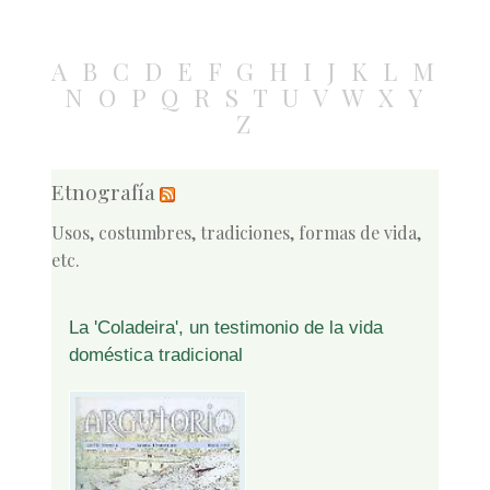
A
B
C
D
E
F
G
H
I
J
K
L
M
N
O
P
Q
R
S
T
U
V
W
X
Y
Z
Etnografía
Usos, costumbres, tradiciones, formas de vida,
etc.
La 'Coladeira', un testimonio de la vida
doméstica tradicional