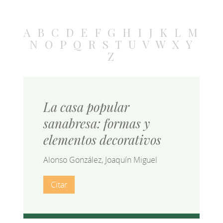
A
B
C
D
E
F
G
H
I
J
K
L
M
N
O
P
Q
R
S
T
U
V
W
X
Y
Z
La casa popular
sanabresa: formas y
elementos decorativos
Alonso González, Joaquín Miguel
Citar