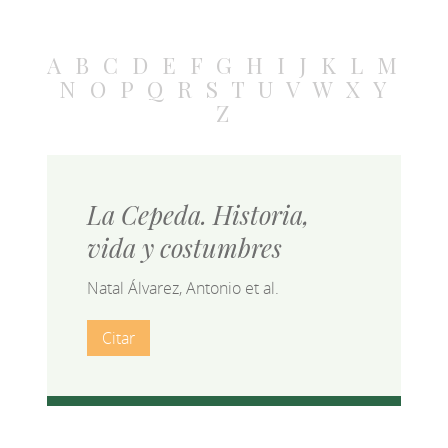
A
B
C
D
E
F
G
H
I
J
K
L
M
N
O
P
Q
R
S
T
U
V
W
X
Y
Z
La Cepeda. Historia,
vida y costumbres
Natal Álvarez, Antonio et al.
Citar