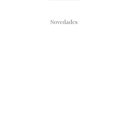
Novedades
Root
Root