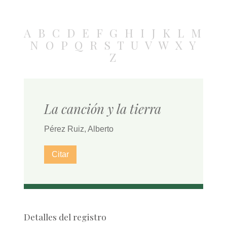
A
B
C
D
E
F
G
H
I
J
K
L
M
N
O
P
Q
R
S
T
U
V
W
X
Y
Z
La canción y la tierra
Pérez Ruiz, Alberto
Citar
Detalles del registro