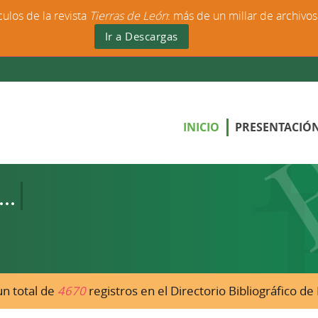
culos de la revista
Tierras de León
: más de un millar de archivo
Ir a Descargas
INICIO
PRESENTACIÓ
n total de
4670
registros en el Directorio Bibliográfico d