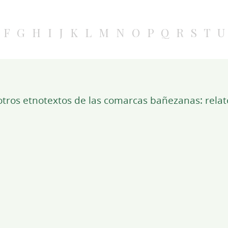
F
G
H
I
J
K
L
M
N
O
P
Q
R
S
T
U
tros etnotextos de las comarcas bañezanas: relato