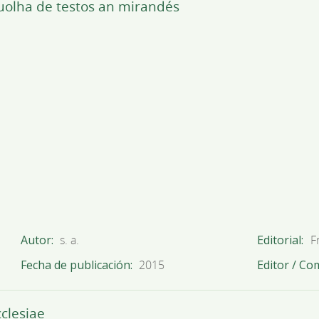
uolha de testos an mirandés
Autor
s. a.
Editorial
F
Fecha de publicación
2015
Editor / Co
cclesiae