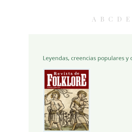
A
B
C
D
E
Leyendas, creencias populares y o