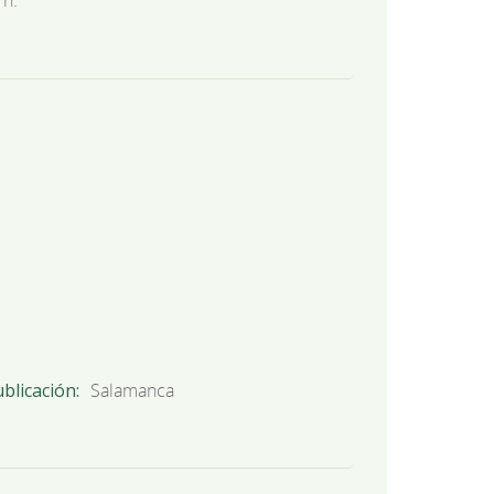
 n.
blicación
Salamanca