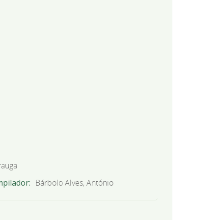
rauga
mpilador
Bárbolo Alves, António