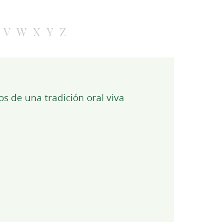
V
W
X
Y
Z
s de una tradición oral viva