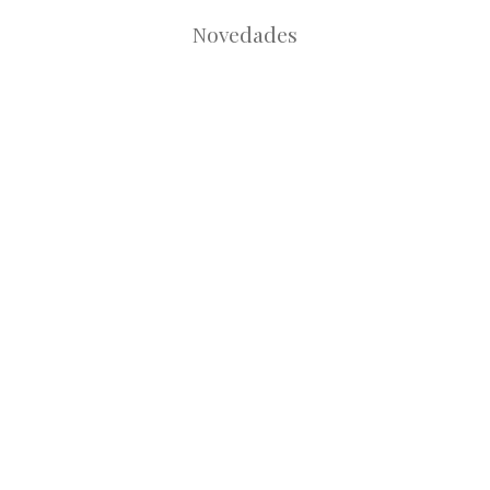
Novedades
Root
Root