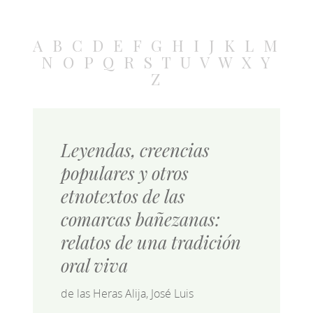
A
B
C
D
E
F
G
H
I
J
K
L
M
N
O
P
Q
R
S
T
U
V
W
X
Y
Z
Leyendas, creencias
populares y otros
etnotextos de las
comarcas bañezanas:
relatos de una tradición
oral viva
de las Heras Alija, José Luis