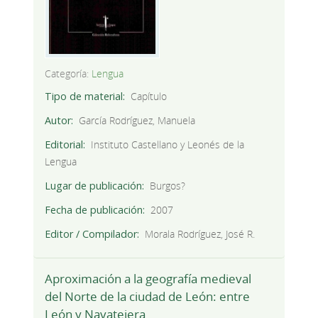
Categoría:
Lengua
Tipo de material
Capítulo
Autor
García Rodríguez, Manuela
Editorial
Instituto Castellano y Leonés de la
Lengua
Lugar de publicación
Burgos?
Fecha de publicación
2007
Editor / Compilador
Morala Rodríguez, José R.
Aproximación a la geografía medieval
del Norte de la ciudad de León: entre
León y Navatejera