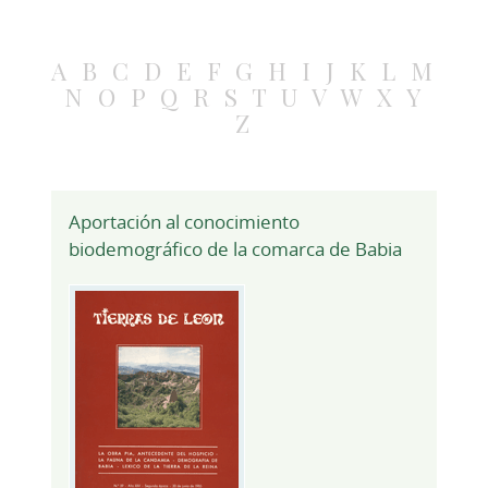
A
B
C
D
E
F
G
H
I
J
K
L
M
N
O
P
Q
R
S
T
U
V
W
X
Y
Z
Aportación al conocimiento
biodemográfico de la comarca de Babia