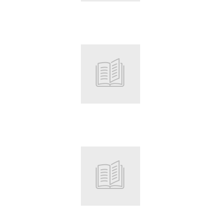
Root
Root