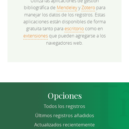
Utiliza las aplicaciones de gestión
bibliográfica de
Mendeley
y
Zotero
para
manejar los datos de los registros. Estas
aplicaciones están disponibles de forma
gratuita tanto para
escritorio
como en
extensiones
que pueden agregarse a los
navegadores web.
Opciones
Todos los registros
Últimos registros añadidos
Actualizados recientemente