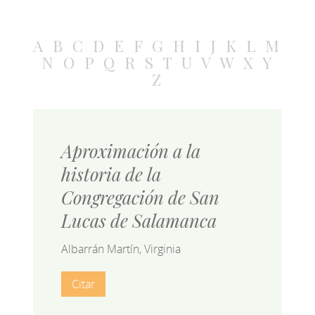
A
B
C
D
E
F
G
H
I
J
K
L
M
N
O
P
Q
R
S
T
U
V
W
X
Y
Z
Aproximación a la
historia de la
Congregación de San
Lucas de Salamanca
Albarrán Martín, Virginia
Citar