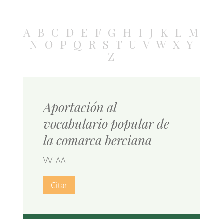
A
B
C
D
E
F
G
H
I
J
K
L
M
N
O
P
Q
R
S
T
U
V
W
X
Y
Z
Aportación al
vocabulario popular de
la comarca berciana
VV. AA.
Citar