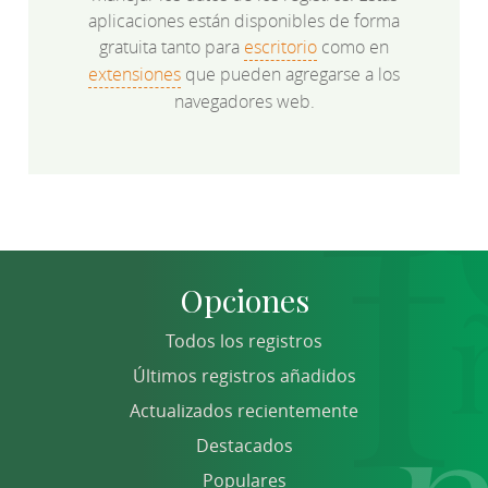
aplicaciones están disponibles de forma
gratuita tanto para
escritorio
como en
extensiones
que pueden agregarse a los
navegadores web.
Opciones
Todos los registros
Últimos registros añadidos
Actualizados recientemente
Destacados
Populares